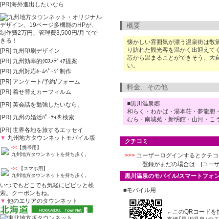
[PR]海外進出したいなら
概要
懐かしい雰囲気が漂う温泉街は散
り訪れた観光客を温かく出迎えて
[PR]
九州印刷デザイン
芯から温まることができそう。大
[PR]
九州効率的ｸﾛｽﾒﾃﾞｨｱ提案
い。
[PR]
九州対応ﾎｰﾑﾍﾟｰｼﾞ制作
[PR]
アンケート/予約/フォーム
料金、その他
[PR]
着せ替えカーフィルム
■黒川温泉郷
[PR]
英会話を勉強したいなら。
和らく・わかば・湯本荘・夢龍胆
[PR]
九州の婚活ﾊﾟｰﾃｨを検索
むら・南城苑・新明館・山河・こ
[PR]
世界各地を旅するエッセイ
▼
九州地方タウンネットモバイル版
クチコミ
<<
【携帯用】
九州地方タウンネットを持ち歩く。
>>>
ユーザーログイン
するとクチコ
登録がまだの場合は…[
ユーザ
<<
【スマホ用】
九州地方タウンネットを持ち歩く。
黒川温泉のモバイル/スマートフォ
いつでもどこでも気軽にピピッと検
■モバイル用
索。クーポンもね。
▼
他のエリアのタウンネット
←このQRコードを