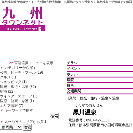
九州地方総合情報サイト・九州地方観光情報、九州地方タウン情報から九州地方生活情報まで網羅
>>
言語選択メニューを表示
チラシ
▼
カテゴリーから探す
イベント
公園・ビーチ・プール (19)
ホテル
グルメ (1)
病院
ショッピング (1)
役所
観光・旅行・温泉 (32)
交通機関
宿泊 (22)
ウインタースポーツ (1)
[業態；観光・旅行・温泉 >
温泉]
医療・健康・介護 (1)
くろかわおんせん
エリア情報 (7)
▼
キーワードで探す
黒川温泉
電話番号；0967-42-1111
▼
九州地方のエリアから探す
住所；熊本県阿蘇郡南小国町満願寺黒