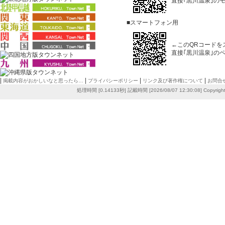
直接｢黒川温泉｣の
■スマートフォン用
←このQRコードを
直接｢黒川温泉｣の
|
|
|
|
掲載内容がおかしいなと思ったら…
プライバシーポリシー
リンク及び著作権について
お問合
処理時間 [0.14133秒] 記載時間 [2026/08/07 12:30:08]
Copyrigh