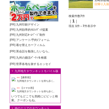
宮崎県都城
日帰り入浴
検索件数
7
件
1
｜
｜
[PR]
九州印刷デザイン
現在
1
件～
7
件表示中
[PR]
九州効率的ｸﾛｽﾒﾃﾞｨｱ提案
[PR]
九州対応ﾎｰﾑﾍﾟｰｼﾞ制作
[PR]
アンケート/予約/フォーム
[PR]
着せ替えカーフィルム
[PR]
英会話を勉強したいなら。
[PR]
九州の婚活ﾊﾟｰﾃｨを検索
[PR]
世界各地を旅するエッセイ
▼
九州地方タウンネットモバイル版
<<
【携帯用】
九州地方タウンネットを持ち歩く。
<<
【スマホ用】
九州地方タウンネットを持ち歩く。
いつでもどこでも気軽にピピッと検
索。クーポンもね。
▼
他のエリアのタウンネット