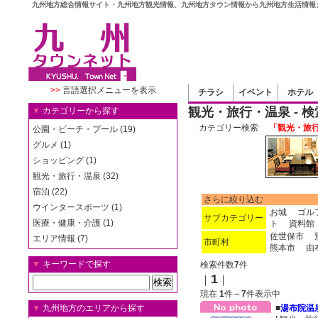
九州地方総合情報サイト・九州地方観光情報、九州地方タウン情報から九州地方生活情報
>>
言語選択メニューを表示
チラシ
イベント
ホテル
観光・旅行・温泉 - 
▼
カテゴリーから探す
カテゴリー検索
「観光・旅行
公園・ビーチ・プール (19)
グルメ (1)
ショッピング (1)
観光・旅行・温泉 (32)
宿泊 (22)
さらに絞り込む
ウインタースポーツ (1)
お城
ゴル
サブカテゴリー
医療・健康・介護 (1)
ト
資料館
佐世保市
エリア情報 (7)
市町村
熊本市
由
▼
キーワードで探す
検索件数
7
件
1
｜
｜
現在
1
件～
7
件表示中
▼
九州地方のエリアから探す
■
湯布院温