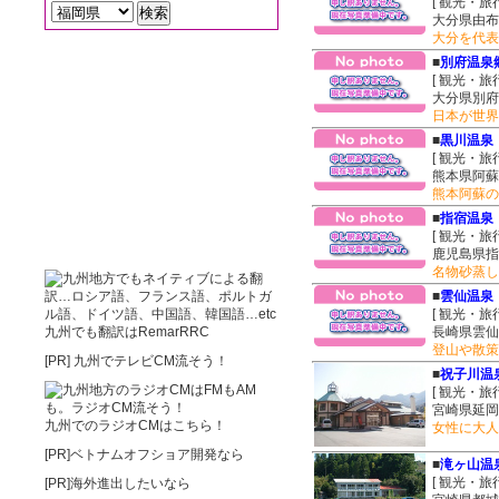
[ 観光・旅
大分県由布
大分を代表
■
別府温泉
[ 観光・旅
大分県別府
日本が世界
■
黒川温泉
[ 観光・旅
熊本県阿蘇
熊本阿蘇の
■
指宿温泉
[ 観光・旅
鹿児島県指
名物砂蒸し
■
雲仙温泉
[ 観光・旅
九州でも翻訳はRemarRRC
長崎県雲仙
登山や散策
[PR]
九州でテレビCM流そう！
■
祝子川温
[ 観光・旅
宮崎県延岡市
九州でのラジオCMはこちら！
女性に大人
[PR]ベトナムオフショア開発なら
■
滝ヶ山温
[ 観光・旅
[PR]海外進出したいなら