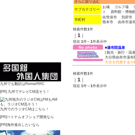
さらに絞り込む
お城
ゴルフ場
サブカテゴリー
ト
資料館・博物
佐世保市
別府市
市町村
熊本市
由布市湯
検索件数
1
件
1
｜
｜
現在
1
件～
1
件表示中
■
湯布院温泉
[ 観光・旅行・温泉
大分県由布市湯布
大分を代表する小
検索件数
1
件
1
｜
｜
九州でも翻訳はRemarRRC
現在
1
件～
1
件表示中
[PR]
九州でテレビCM流そう！
九州でのラジオCMはこちら！
[PR]ベトナムオフショア開発なら
[PR]海外進出したいなら