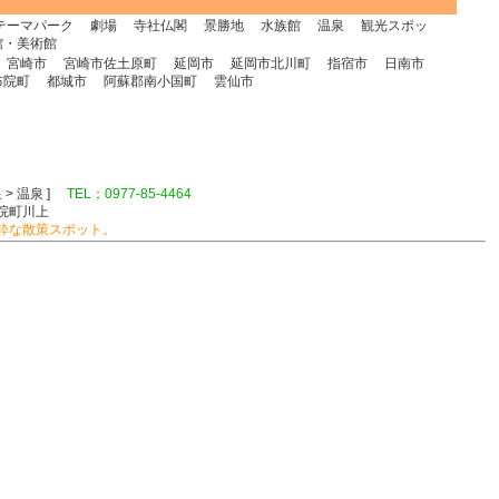
テーマパーク
劇場
寺社仏閣
景勝地
水族館
温泉
観光スポッ
館・美術館
宮崎市
宮崎市佐土原町
延岡市
延岡市北川町
指宿市
日南市
布院町
都城市
阿蘇郡南小国町
雲仙市
 > 温泉 ]
TEL；0977-85-4464
院町川上
粋な散策スポット。