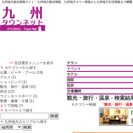
九州地方総合情報サイト・九州地方観光情報、九州地方タウン情報から九州地方生活情報まで網羅
>>
言語選択メニューを表示
チラシ
▼
カテゴリーから探す
イベント
公園・ビーチ・プール (19)
ホテル
グルメ (1)
病院
ショッピング (1)
役所
観光・旅行・温泉 (32)
交通機関
宿泊 (22)
ウインタースポーツ (1)
観光・旅行・温泉 - 検索結
医療・健康・介護 (1)
カテゴリー検索
「観光・旅行・温泉
エリア情報 (7)
▼
キーワードで探す
▼
九州地方のエリアから探す