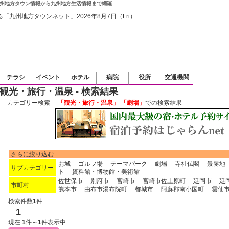
州地方タウン情報から九州地方生活情報まで網羅
チラシ
イベント
ホテル
病院
役所
交通機関
観光・旅行・温泉 - 検索結果
カテゴリー検索
「観光・旅行・温泉」 「劇場」
での検索結果
さらに絞り込む
お城
ゴルフ場
テーマパーク
劇場
寺社仏閣
景勝地
サブカテゴリー
ト
資料館・博物館・美術館
佐世保市
別府市
宮崎市
宮崎市佐土原町
延岡市
延
市町村
熊本市
由布市湯布院町
都城市
阿蘇郡南小国町
雲仙
検索件数
1
件
1
｜
｜
現在
1
件～
1
件表示中