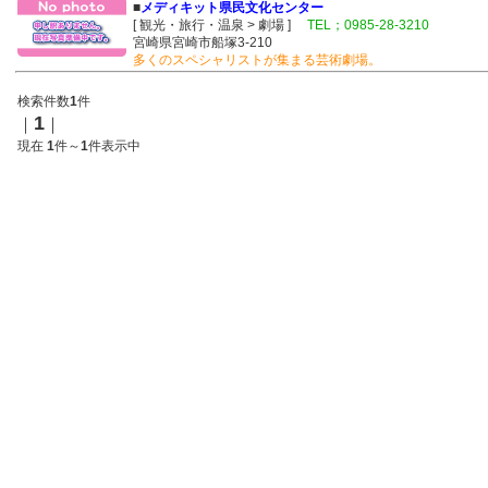
■
メディキット県民文化センター
[ 観光・旅行・温泉 > 劇場 ]
TEL；0985-28-3210
宮崎県宮崎市船塚3-210
多くのスペシャリストが集まる芸術劇場。
検索件数
1
件
1
｜
｜
現在
1
件～
1
件表示中