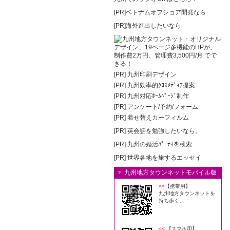
[PR]ベトナムオフショア開発なら
[PR]海外進出したいなら
[PR]
九州印刷デザイン
[PR]
九州効率的ｸﾛｽﾒﾃﾞｨｱ提案
[PR]
九州対応ﾎｰﾑﾍﾟｰｼﾞ制作
[PR]
アンケート/予約/フォーム
[PR]
着せ替えカーフィルム
[PR]
英会話を勉強したいなら。
[PR]
九州の婚活ﾊﾟｰﾃｨを検索
[PR]
世界各地を旅するエッセイ
▼
九州地方タウンネットモバイル版
<<
【携帯用】
九州地方タウンネットを
持ち歩く。
<<
【スマホ用】