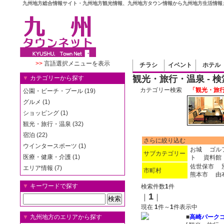
九州地方総合情報サイト・九州地方観光情報、九州地方タウン情報から九州地方生活情報
>>
言語選択メニューを表示
チラシ
イベント
ホテル
観光・旅行・温泉 - 
▼
カテゴリーから探す
カテゴリー検索
「観光・旅行
公園・ビーチ・プール (19)
グルメ (1)
ショッピング (1)
観光・旅行・温泉 (32)
宿泊 (22)
さらに絞り込む
ウインタースポーツ (1)
お城
ゴル
サブカテゴリー
医療・健康・介護 (1)
ト
資料館
佐世保市
エリア情報 (7)
市町村
熊本市
由
▼
キーワードで探す
検索件数
1
件
1
｜
｜
現在
1
件～
1
件表示中
▼
九州地方のエリアから探す
■
高崎パーク