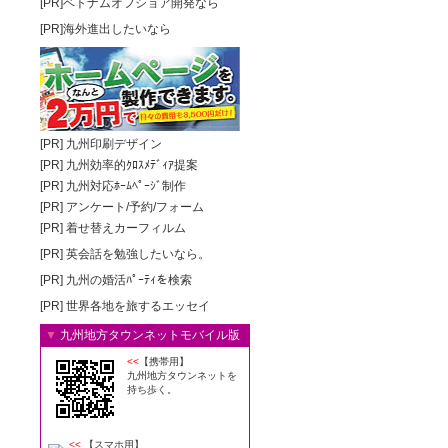
[PR]ベトナムオフショア開発なら
[PR]海外進出したいなら
[PR]
九州印刷デザイン
[PR]
九州効率的ｸﾛｽﾒﾃﾞｨｱ提案
[PR]
九州対応ﾎｰﾑﾍﾟｰｼﾞ制作
[PR]
アンケート/予約/フォーム
[PR]
着せ替えカーフィルム
[PR]
英会話を勉強したいなら。
[PR]
九州の婚活ﾊﾟｰﾃｨを検索
[PR]
世界各地を旅するエッセイ
▼
九州地方タウンネットモバイル版
<<
【携帯用】
九州地方タウンネットを
持ち歩く。
<<
【スマホ用】