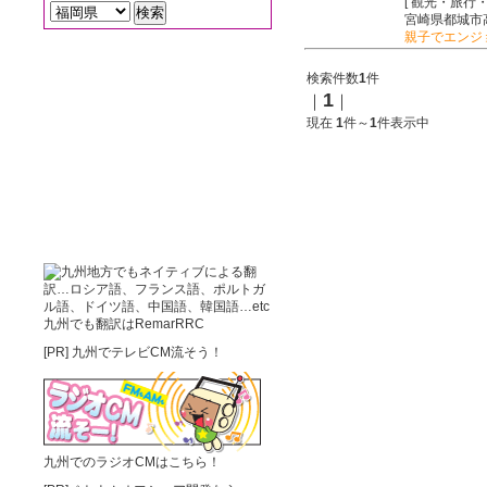
[ 観光・旅行
宮崎県都城市高
親子でエンジ
検索件数
1
件
1
｜
｜
現在
1
件～
1
件表示中
九州でも翻訳はRemarRRC
[PR]
九州でテレビCM流そう！
九州でのラジオCMはこちら！